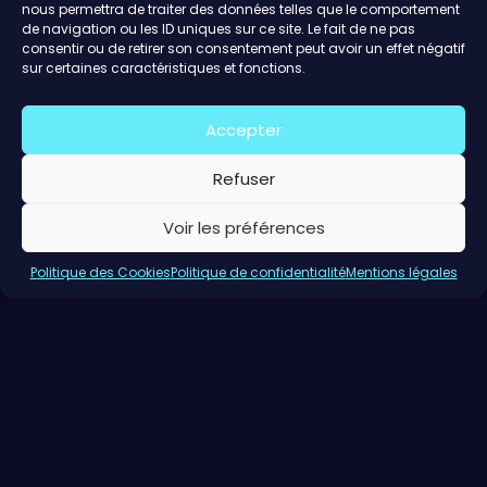
nous permettra de traiter des données telles que le comportement
de navigation ou les ID uniques sur ce site. Le fait de ne pas
consentir ou de retirer son consentement peut avoir un effet négatif
sur certaines caractéristiques et fonctions.
Accepter
Refuser
Voir les préférences
Politique des Cookies
Politique de confidentialité
Mentions légales
Événement réservé aux membres du
Cercle des
entrepreneur.e.s
À PROPOS DU WORKSHOP