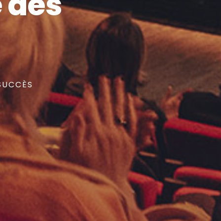
 des
 SUCCÈS