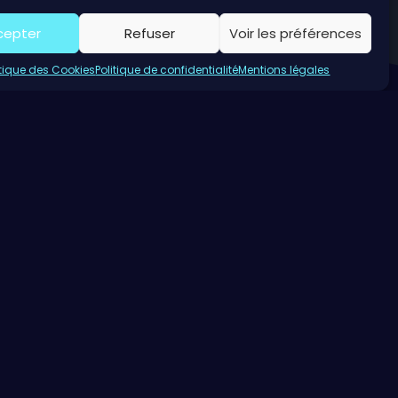
cepter
Refuser
Voir les préférences
itique des Cookies
Politique de confidentialité
Mentions légales
e de Bernay et ses environs. Cela va de la
ut en France ou du monde. Mais aussi du
re ses expériences, et de collaborer à la
allisent autour des afterworks et des speed
igital déchargés sous forme de mécénat de