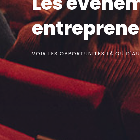
Les événem
entreprene
VOIR LES OPPORTUNITÉS LÀ OÙ D'AU