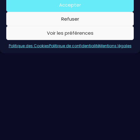
Accepter
Refuser
Voir les préférences
Politique des Cookies
Politique de confidentialité
Mentions légales
Retrouvez ici l’ensemble des événements
qu’organise le Cercle des Entrepreneur·e·s sur le
territoire de Bernay et ses environs. Cela va de la
conférence d’inspiration, animée par une
personnalité marquante et dynamique venant de
partout en France ou du monde. Mais aussi du