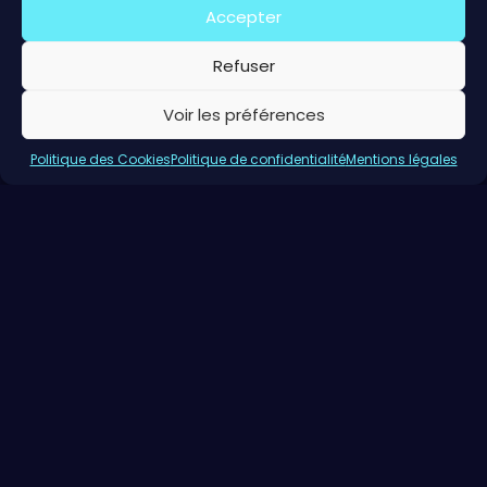
Accepter
Refuser
Voir les préférences
Politique des Cookies
Politique de confidentialité
Mentions légales
Retrouvez ici l’ensemble des événements
qu’organise le Cercle des Entrepreneur·e·s sur le
territoire de Bernay et ses environs. Cela va de la
conférence d’inspiration, animée par une
personnalité marquante et dynamique venant de
partout en France ou du monde. Mais aussi du