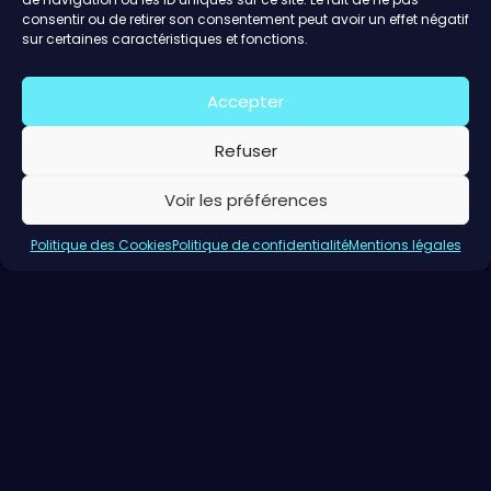
consentir ou de retirer son consentement peut avoir un effet négatif
sur certaines caractéristiques et fonctions.
Accepter
Refuser
Voir les préférences
Politique des Cookies
Politique de confidentialité
Mentions légales
Les événements du cercle
Une année avec le Cercle : retour sur...
Découvrez en image les temps forts de la saison 2024–2025 du
Cercle des Entrepreneur·e·s, un réseau...
En savoir plus
Les événements du cercle
« L’Art de la décision »...
Entreprendre, c’est décider. Face à l'incertitude, les dirigeants
doivent chaque jour faire des choix structurants...
En savoir plus
Les événements du cercle
Toujours plus d’opportunités à...